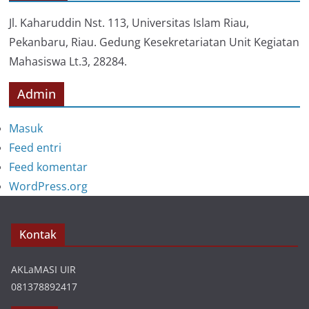
r
i
Jl. Kaharuddin Nst. 113, Universitas Islam Riau,
Pekanbaru, Riau. Gedung Kesekretariatan Unit Kegiatan
Mahasiswa Lt.3, 28284.
Admin
Masuk
Feed entri
Feed komentar
WordPress.org
Kontak
AKLaMASI UIR
081378892417