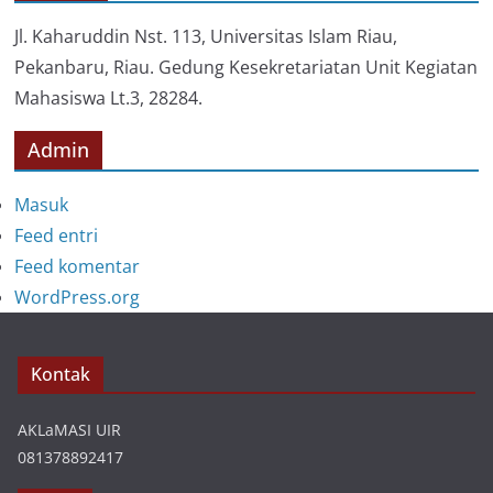
r
i
Jl. Kaharuddin Nst. 113, Universitas Islam Riau,
Pekanbaru, Riau. Gedung Kesekretariatan Unit Kegiatan
Mahasiswa Lt.3, 28284.
Admin
Masuk
Feed entri
Feed komentar
WordPress.org
Kontak
AKLaMASI UIR
081378892417