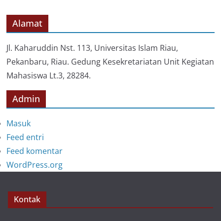
g
o
Alamat
r
i
Jl. Kaharuddin Nst. 113, Universitas Islam Riau,
Pekanbaru, Riau. Gedung Kesekretariatan Unit Kegiatan
Mahasiswa Lt.3, 28284.
Admin
Masuk
Feed entri
Feed komentar
WordPress.org
Kontak