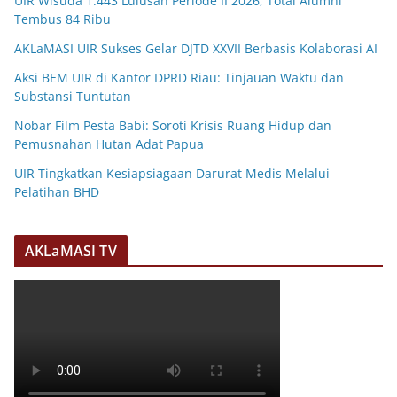
UIR Wisuda 1.443 Lulusan Periode II 2026, Total Alumni
Tembus 84 Ribu
AKLaMASI UIR Sukses Gelar DJTD XXVII Berbasis Kolaborasi AI
Aksi BEM UIR di Kantor DPRD Riau: Tinjauan Waktu dan
Substansi Tuntutan
Nobar Film Pesta Babi: Soroti Krisis Ruang Hidup dan
Pemusnahan Hutan Adat Papua
UIR Tingkatkan Kesiapsiagaan Darurat Medis Melalui
Pelatihan BHD
AKLaMASI TV