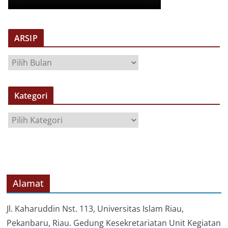
ARSIP
A
R
S
Kategori
I
P
K
a
t
e
g
o
Alamat
r
i
Jl. Kaharuddin Nst. 113, Universitas Islam Riau,
Pekanbaru, Riau. Gedung Kesekretariatan Unit Kegiatan