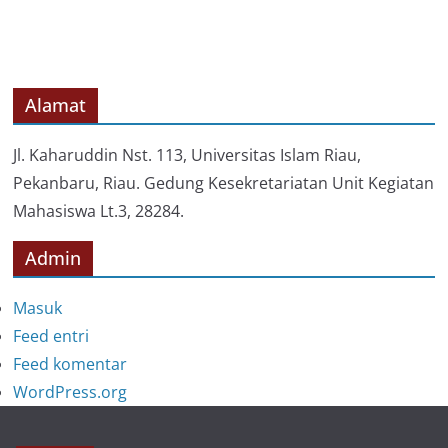
a
t
e
g
o
Alamat
r
i
Jl. Kaharuddin Nst. 113, Universitas Islam Riau,
Pekanbaru, Riau. Gedung Kesekretariatan Unit Kegiatan
Mahasiswa Lt.3, 28284.
Admin
Masuk
Feed entri
Feed komentar
WordPress.org