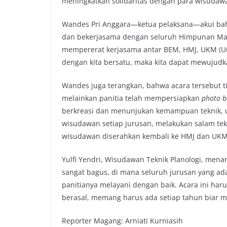
meningkatkan solidaritas dengan para wisudawa
Wandes Pri Anggara—ketua pelaksana—akui bah
dan bekerjasama dengan seluruh Himpunan Mahas
mempererat kerjasama antar BEM, HMJ, UKM (Un
dengan kita bersatu, maka kita dapat mewujudk
Wandes juga terangkan, bahwa acara tersebut 
melainkan panitia telah mempersiapkan
photo b
berkreasi dan menunjukan kemampuan teknik, u
wisudawan setiap jurusan, melakukan salam te
wisudawan diserahkan kembali ke HMJ dan UKM
Yulfi Yendri, Wisudawan Teknik Planologi, mena
sangat bagus, di mana seluruh jurusan yang ad
panitianya melayani dengan baik. Acara ini haru
berasal, memang harus ada setiap tahun biar m
Reporter Magang: Arniati Kurniasih