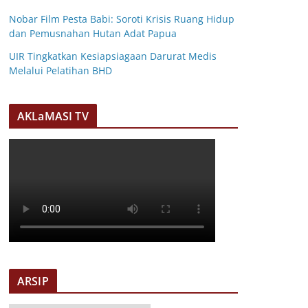
Nobar Film Pesta Babi: Soroti Krisis Ruang Hidup
dan Pemusnahan Hutan Adat Papua
UIR Tingkatkan Kesiapsiagaan Darurat Medis
Melalui Pelatihan BHD
AKLaMASI TV
ARSIP