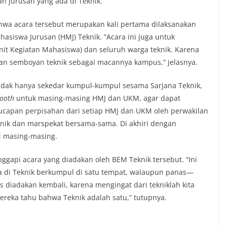
n jurusan yang ada di Teknik.
wa acara tersebut merupakan kali pertama dilaksanakan
iswa Jurusan (HMJ) Teknik. ”Acara ini juga untuk
it Kegiatan Mahasiswa) dan seluruh warga teknik. Karena
an semboyan teknik sebagai macannya kampus,” jelasnya.
tidak hanya sekedar kumpul-kumpul sesama Sarjana Teknik,
ooth
untuk masing-masing HMJ dan UKM, agar dapat
capan perpisahan dari setiap HMJ dan UKM oleh perwakilan
knik dan marspekat bersama-sama. Di akhiri dengan
 masing-masing.
nggapi acara yang diadakan oleh BEM Teknik tersebut. “Ini
a di Teknik berkumpul di satu tempat, walaupun panas—
s diadakan kembali, karena mengingat dari tekniklah kita
ereka tahu bahwa Teknik adalah satu,” tutupnya.