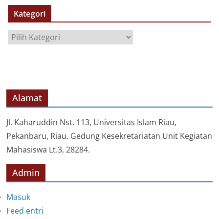
S
Kategori
I
P
K
a
t
e
g
o
Alamat
r
i
Jl. Kaharuddin Nst. 113, Universitas Islam Riau,
Pekanbaru, Riau. Gedung Kesekretariatan Unit Kegiatan
Mahasiswa Lt.3, 28284.
Admin
Masuk
Feed entri