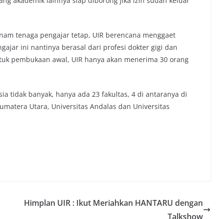
g akademik lainnya siap diborong jika izin sudah keluar
enam tenaga pengajar tetap, UIR berencana menggaet
ajar ini nantinya berasal dari profesi dokter gigi dan
untuk pembukaan awal, UIR hanya akan menerima 30 orang
ia tidak banyak, hanya ada 23 fakultas, 4 di antaranya di
Sumatera Utara, Universitas Andalas dan Universitas
Himplan UIR : Ikut Meriahkan HANTARU dengan
Talkshow