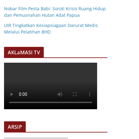
Nobar Film Pesta Babi: Soroti Krisis Ruang Hidup
dan Pemusnahan Hutan Adat Papua
UIR Tingkatkan Kesiapsiagaan Darurat Medis
Melalui Pelatihan BHD
AKLaMASI TV
ARSIP