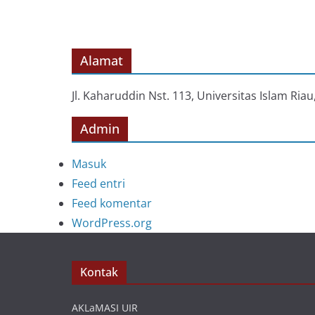
Alamat
Jl. Kaharuddin Nst. 113, Universitas Islam Ri
Admin
Masuk
Feed entri
Feed komentar
WordPress.org
Kontak
AKLaMASI UIR