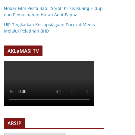
Nobar Film Pesta Babi: Soroti Krisis Ruang Hidup
dan Pemusnahan Hutan Adat Papua
UIR Tingkatkan Kesiapsiagaan Darurat Medis
Melalui Pelatihan BHD
AKLaMASI TV
ARSIP