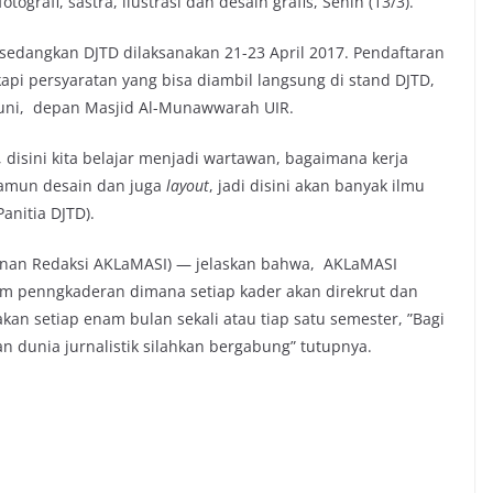
tografi, sastra, ilustrasi dan desain grafis, Senin (13/3).
 sedangkan DJTD dilaksanakan 21-23 April 2017. Pendaftaran
pi persyaratan yang bisa diambil langsung di stand DJTD,
muni, depan Masjid Al-Munawwarah UIR.
, disini kita belajar menjadi wartawan, bagaimana kerja
namun desain dan juga
layout
, jadi disini akan banyak ilmu
nitia DJTD).
nan Redaksi AKLaMASI) — jelaskan bahwa, AKLaMASI
m penngkaderan dimana setiap kader akan direkrut dan
akan setiap enam bulan sekali atau tiap satu semester, ”Bagi
n dunia jurnalistik silahkan bergabung” tutupnya.