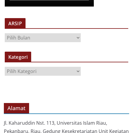
ARSIP
A
R
S
Kategori
I
P
K
a
t
e
g
o
Alamat
r
i
Jl. Kaharuddin Nst. 113, Universitas Islam Riau,
Pekanbaru, Riau. Gedung Kesekretariatan Unit Kegiatan