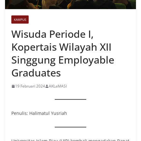
KAMPUS
Wisuda Periode I,
Kopertais Wilayah XII
Singgung Employable
Graduates
19 Februari 2024
AKLaMASI
Penulis: Halimatul Yusriah
Universitas Islam Riau (UIR) kembali mengadakan Rapat