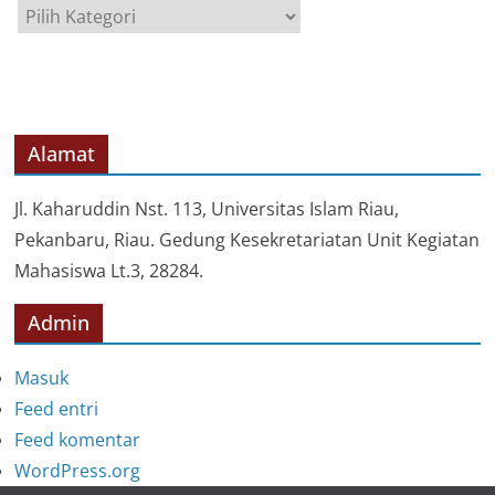
K
a
t
e
g
o
Alamat
r
i
Jl. Kaharuddin Nst. 113, Universitas Islam Riau,
Pekanbaru, Riau. Gedung Kesekretariatan Unit Kegiatan
Mahasiswa Lt.3, 28284.
Admin
Masuk
Feed entri
Feed komentar
WordPress.org