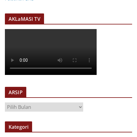
AKLaMASI TV
ARSIP
A
R
S
Kategori
I
P