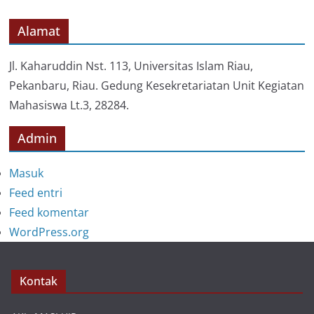
g
o
Alamat
r
i
Jl. Kaharuddin Nst. 113, Universitas Islam Riau,
Pekanbaru, Riau. Gedung Kesekretariatan Unit Kegiatan
Mahasiswa Lt.3, 28284.
Admin
Masuk
Feed entri
Feed komentar
WordPress.org
Kontak