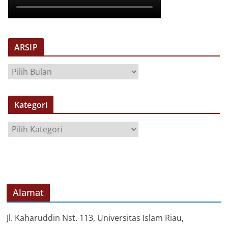
ARSIP
A
R
S
Kategori
I
P
K
a
t
e
g
o
Alamat
r
i
Jl. Kaharuddin Nst. 113, Universitas Islam Riau,