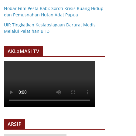
Nobar Film Pesta Babi: Soroti Krisis Ruang Hidup
dan Pemusnahan Hutan Adat Papua
UIR Tingkatkan Kesiapsiagaan Darurat Medis
Melalui Pelatihan BHD
AKLaMASI TV
ARSIP