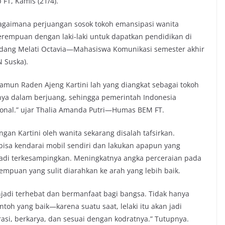
FT, Kamis (21/4).
agaimana perjuangan sosok tokoh emansipasi wanita
rempuan dengan laki-laki untuk dapatkan pendidikan di
dang Melati Octavia—Mahasiswa Komunikasi semester akhir
N Suska).
amun Raden Ajeng Kartini lah yang diangkat sebagai tokoh
nya dalam berjuang, sehingga pemerintah Indonesia
onal.” ujar Thalia Amanda Putri—Humas BEM FT.
an Kartini oleh wanita sekarang disalah tafsirkan.
sa kendarai mobil sendiri dan lakukan apapun yang
jadi terkesampingkan. Meningkatnya angka perceraian pada
rempuan yang sulit diarahkan ke arah yang lebih baik.
jadi terhebat dan bermanfaat bagi bangsa. Tidak hanya
toh yang baik—karena suatu saat, lelaki itu akan jadi
si, berkarya, dan sesuai dengan kodratnya.” Tutupnya.