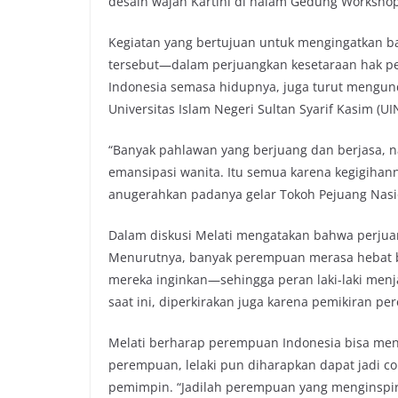
desain wajah Kartini di halam Gedung Workshop 
Kegiatan yang bertujuan untuk mengingatkan b
tersebut—dalam perjuangkan kesetaraan hak pe
Indonesia semasa hidupnya, juga turut mengun
Universitas Islam Negeri Sultan Syarif Kasim (UI
“Banyak pahlawan yang berjuang dan berjasa, n
emansipasi wanita. Itu semua karena kegigihan
anugerahkan padanya gelar Tokoh Pejuang Nasi
Dalam diskusi Melati mengatakan bahwa perjuang
Menurutnya, banyak perempuan merasa hebat bi
mereka inginkan—sehingga peran laki-laki men
saat ini, diperkirakan juga karena pemikiran pe
Melati berharap perempuan Indonesia bisa men
perempuan, lelaki pun diharapkan dapat jadi con
pemimpin. “Jadilah perempuan yang menginspira