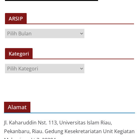
ARSIP
A
R
S
Kategori
I
P
K
a
t
e
g
o
Alamat
r
i
Jl. Kaharuddin Nst. 113, Universitas Islam Riau,
Pekanbaru, Riau. Gedung Kesekretariatan Unit Kegiatan