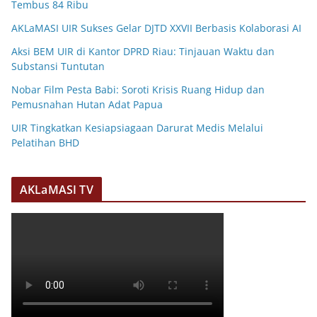
Tembus 84 Ribu
AKLaMASI UIR Sukses Gelar DJTD XXVII Berbasis Kolaborasi AI
Aksi BEM UIR di Kantor DPRD Riau: Tinjauan Waktu dan
Substansi Tuntutan
Nobar Film Pesta Babi: Soroti Krisis Ruang Hidup dan
Pemusnahan Hutan Adat Papua
UIR Tingkatkan Kesiapsiagaan Darurat Medis Melalui
Pelatihan BHD
AKLaMASI TV