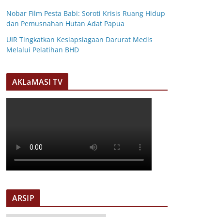
Nobar Film Pesta Babi: Soroti Krisis Ruang Hidup
dan Pemusnahan Hutan Adat Papua
UIR Tingkatkan Kesiapsiagaan Darurat Medis
Melalui Pelatihan BHD
AKLaMASI TV
ARSIP