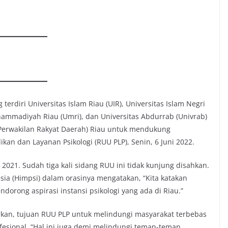
terdiri Universitas Islam Riau (UIR), Universitas Islam Negri
uhammadiyah Riau (Umri), dan Universitas Abdurrab (Univrab)
Perwakilan Rakyat Daerah) Riau untuk mendukung
 dan Layanan Psikologi (RUU PLP), Senin, 6 Juni 2022.
2021. Sudah tiga kali sidang RUU ini tidak kunjung disahkan.
sia (Himpsi) dalam orasinya mengatakan, “Kita katakan
dorong aspirasi instansi psikologi yang ada di Riau.”
urkan, tujuan RUU PLP untuk melindungi masyarakat terbebas
profesional. “Hal ini juga demi melindungi teman-teman