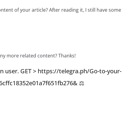
ent of your article? After reading it, I still have some
 any more related content? Thanks!
 user. GET > https://telegra.ph/Go-to-your-
16cffc18352e01a7f651fb276& ⚖