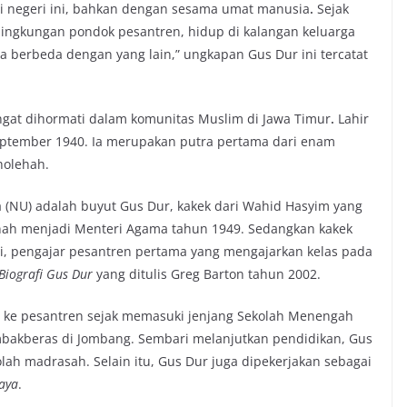
i negeri ini, bahkan dengan sesama umat manusia
.
Sejak
i lingkungan pondok pesantren, hidup di kalangan keluarga
sa berbeda dengan yang lain,” ungkapan Gus Dur ini tercatat
ngat dihormati dalam komunitas Muslim di Jawa Timur
.
Lahir
tember 1940. Ia merupakan putra pertama dari enam
holehah.
a (NU) adalah buyut Gus Dur, kakek dari Wahid Hasyim yang
rnah menjadi Menteri Agama tahun 1949. Sedangkan kakek
uri, pengajar pesantren pertama yang mengajarkan kelas pada
Biografi Gus Dur
yang ditulis Greg Barton tahun 2002.
 ke pesantren sejak memasuki jenjang Sekolah Menengah
ambakberas di Jombang. Sembari melanjutkan pendidikan, Gus
lah madrasah. Selain itu, Gus Dur juga dipekerjakan sebagai
aya
.