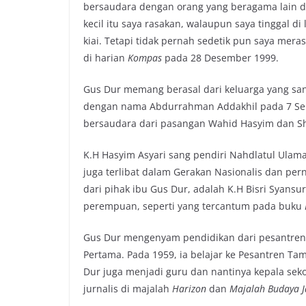
bersaudara dengan orang yang beragama lain d
kecil itu saya rasakan, walaupun saya tinggal d
kiai. Tetapi tidak pernah sedetik pun saya mera
di harian
Kompas
pada 28 Desember 1999.
Gus Dur memang berasal dari keluarga yang sa
dengan nama Abdurrahman Addakhil pada 7 Sep
bersaudara dari pasangan Wahid Hasyim dan S
K.H Hasyim Asyari sang pendiri Nahdlatul Ulam
juga terlibat dalam Gerakan Nasionalis dan pe
dari pihak ibu Gus Dur, adalah K.H Bisri Syans
perempuan, seperti yang tercantum pada buku
Gus Dur mengenyam pendidikan dari pesantren
Pertama. Pada 1959, ia belajar ke Pesantren T
Dur juga menjadi guru dan nantinya kepala seko
jurnalis di majalah
Harizon
dan
Majalah Budaya J