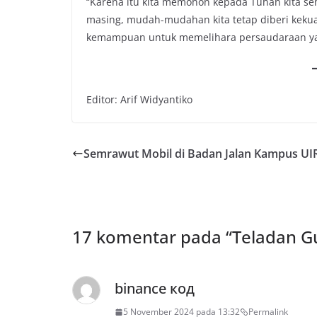
“Karena itu kita memohon kepada Tuhan kita se
masing, mudah-mudahan kita tetap diberi kekua
kemampuan untuk memelihara persaudaraan yang
Editor: Arif Widyantiko
Semrawut Mobil di Badan Jalan Kampus UI
17 komentar pada “
Teladan G
binance код
5 November 2024 pada 13:32
Permalink