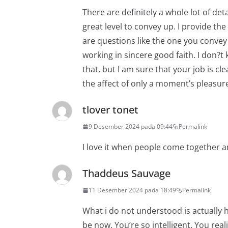
There are definitely a whole lot of deta
great level to convey up. I provide th
are questions like the one you convey 
working in sincere good faith. I don?t
that, but I am sure that your job is cl
the affect of only a moment’s pleasure, 
tlover tonet
9 Desember 2024 pada 09:44
Permalink
I love it when people come together an
Thaddeus Sauvage
11 Desember 2024 pada 18:49
Permalink
What i do not understood is actually 
be now. You’re so intelligent. You rea