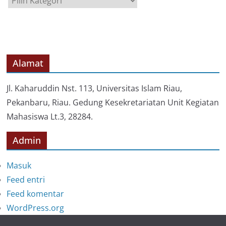
a
t
e
g
o
Alamat
r
i
Jl. Kaharuddin Nst. 113, Universitas Islam Riau,
Pekanbaru, Riau. Gedung Kesekretariatan Unit Kegiatan
Mahasiswa Lt.3, 28284.
Admin
Masuk
Feed entri
Feed komentar
WordPress.org