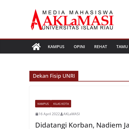
Skip
to
content
KAMPUS
OPINI
REHAT
TAMU
Dekan Fisip UNRI
KAMPUS
KILAS KOTA
16 April 2022
AKLaMASI
Didatangi Korban, Nadiem J