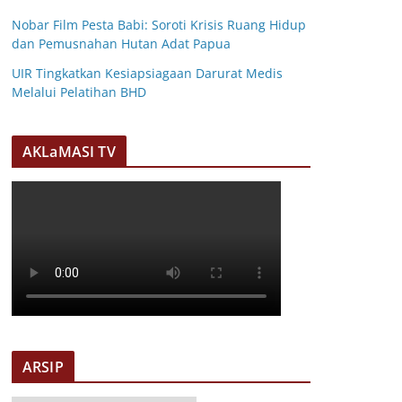
Nobar Film Pesta Babi: Soroti Krisis Ruang Hidup
dan Pemusnahan Hutan Adat Papua
UIR Tingkatkan Kesiapsiagaan Darurat Medis
Melalui Pelatihan BHD
AKLaMASI TV
ARSIP