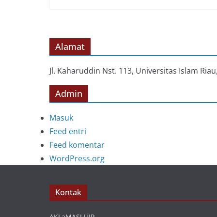
Alamat
Jl. Kaharuddin Nst. 113, Universitas Islam Ri
Admin
Masuk
Feed entri
Feed komentar
WordPress.org
Kontak
AKLaMASI UIR