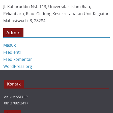
i
Jl. Kaharuddin Nst. 113, Universitas Islam Riau,
Pekanbaru, Riau. Gedung Kesekretariatan Unit Kegiatan
Mahasiswa Lt.3, 28284.
Admin
Masuk
Feed entri
Feed komentar
WordPress.org
Kontak
AKLaMASI UIR
081378892417